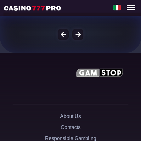
About Us
Contacts
Responsible Gambling